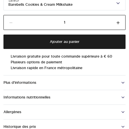
Saveur
Barebells Cookies & Cream Milkshake
Barebells
Diminuer la quantité dans le panier
Augm
Cookies
&
Cream
Ajouter au panier
Milkshake
quantité
Livraison gratuite pour toute commande supérieure à € 60
Plusieurs options de paiement
Livraison rapide en France métropolitaine
Plus d'informations
Informations nutritionnelles
Allergènes
Historique des prix