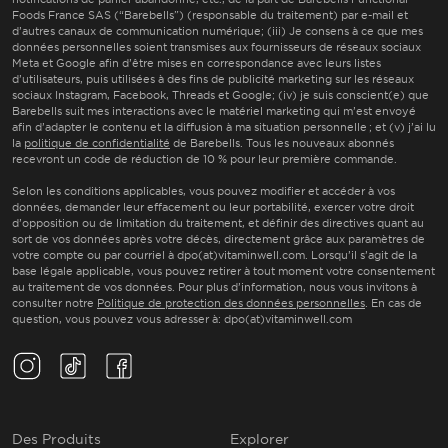
Foods France SAS (“Barebells”) (responsable du traitement) par e-mail et
d’autres canaux de communication numérique; (iii) Je consens à ce que mes
données personnelles soient transmises aux fournisseurs de réseaux sociaux
Meta et Google afin d’être mises en correspondance avec leurs listes
d’utilisateurs, puis utilisées à des fins de publicité marketing sur les réseaux
sociaux Instagram, Facebook, Threads et Google; (iv) je suis conscient(e) que
Barebells suit mes interactions avec le matériel marketing qui m’est envoyé
afin d’adapter le contenu et la diffusion à ma situation personnelle ;
et (
v
)
j’ai lu
la
politique de confidentialité
de Barebells. Tous les nouveaux abonnés
recevront un code de réduction de 10 % pour leur première commande.
Selon les conditions applicables, vous pouvez modifier et accéder à vos
données, demander leur effacement ou leur portabilité, exercer votre droit
d’opposition ou de limitation du traitement, et définir des directives quant au
sort de vos données après votre décès, directement grâce aux paramètres de
votre compte ou par courriel à dpo(at)vitaminwell.com. Lorsqu’il s’agit de la
base légale applicable, vous pouvez retirer à tout moment votre consentement
au traitement de vos données. Pour plus d’information, nous vous invitons à
consulter notre
Politique de protection des données personnelles
. En cas de
question, vous pouvez vous adresser à: dpo(at)vitaminwell.com
Instagram(Opens in a new tab)
TikTok(Opens in a new tab)
Facebook(Opens in a new tab)
Des Produits
Explorer