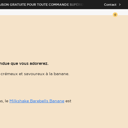
ON GRATUITE POUR TOUTE COMMANDE SUPÉRIEURE À 60€
LIVRAISON RA
Contact
0
Ouvrir 
due que vous adorerez.
 crémeux et savoureux à la banane.
s, le
Milkshake Barebells Banane
est