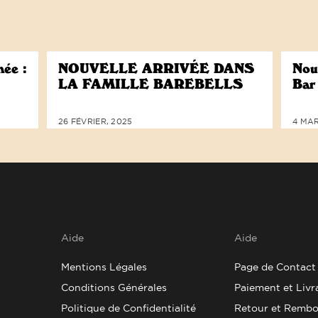
née :
NOUVELLE ARRIVÉE DANS
Nouv
LA FAMILLE BAREBELLS
Bar
26 FÉVRIER, 2025
4 MAR
Aide
Aide
Mentions Légales
Page de Contact
Conditions Générales
Paiement et Livr
BAREBELLS EST ENGAGÉ EN FAVEUR 
Politique de Confidentialité
Retour et Remb