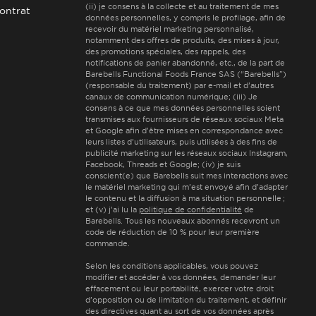
(ii) je consens à la collecte et au traitement de mes
contrat
données personnelles, y compris le profilage, afin de
recevoir du matériel marketing personnalisé,
notamment des offres de produits, des mises à jour,
des promotions spéciales, des rappels, des
notifications de panier abandonné, etc., de la part de
Barebells Functional Foods France SAS (“Barebells”)
(responsable du traitement) par e-mail et d’autres
canaux de communication numérique; (iii) Je
consens à ce que mes données personnelles soient
transmises aux fournisseurs de réseaux sociaux Meta
et Google afin d’être mises en correspondance avec
leurs listes d’utilisateurs, puis utilisées à des fins de
publicité marketing sur les réseaux sociaux Instagram,
Facebook, Threads et Google; (iv) je suis
conscient(e) que Barebells suit mes interactions avec
le matériel marketing qui m’est envoyé afin d’adapter
le contenu et la diffusion à ma situation personnelle ;
et (
v
)
j’ai lu la
politique de confidentialité
de
Barebells. Tous les nouveaux abonnés recevront un
code de réduction de 10 % pour leur première
commande.
Selon les conditions applicables, vous pouvez
modifier et accéder à vos données, demander leur
effacement ou leur portabilité, exercer votre droit
d’opposition ou de limitation du traitement, et définir
des directives quant au sort de vos données après