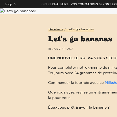
ALLER AU CONTENU
 MÉTROPOLITAINE
Shop
FORTES CHALEURS : VOS COMMANDES SERONT EXPÉDIÉ
quer le menu
Ouvrir le menu
Barebells
/
Let’s go bananas
Let’s go bananas
19 JANVIER, 2021
UNE NOUVELLE QUI VA VOUS SECOUER !
Pour compléter notre gamme de milksh
Toujours avec 24 grammes de protéines
Commencer la journée avec ce
Milksh
Que vous ayez réalisé un entrainement
là pour vous.
Êtes-vous prêt à avoir la banane ?